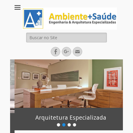
Ambiente + Saúde
Engenharia Arquitetura Área da Saúde
Arquitetura &
Engenharia
Pesquisar
Especializadas
por:
Facebook
Googleplus
Email
Arquitetura Especializada
•
•
•
•
Postada na
por
admin