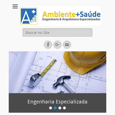
Ambiente + Saúde
Engenharia Arquitetura Área da Saúde
Arquitetura &
Engenharia
Pesquisar
Especializadas
por:
Facebook
Googleplus
Email
Engenharia Especializada
•
•
•
•
Postada na
por
admin